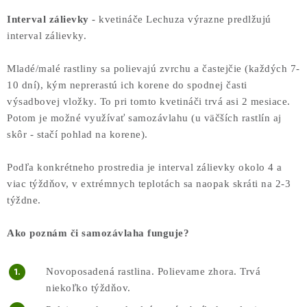
Interval zálievky
- kvetináče Lechuza výrazne predlžujú
interval zálievky.
Mladé/malé rastliny sa polievajú zvrchu a častejčie (každých 7-
10 dní), kým neprerastú ich korene do spodnej časti
výsadbovej vložky. To pri tomto kvetináči trvá asi 2 mesiace.
Potom je možné využívať samozávlahu (u väčších rastlín aj
skôr - stačí pohlad na korene).
Podľa konkrétneho prostredia je interval zálievky okolo 4 a
viac týždňov, v extrémnych teplotách sa naopak skráti na 2-3
týždne.
Ako poznám či samozávlaha funguje?
Novoposadená rastlina. Polievame zhora. Trvá
niekoľko týždňov.