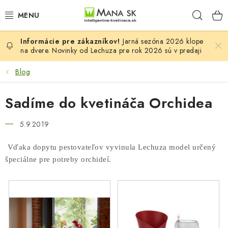
Prejsť
Hľad
na
obsah
Jarná sezóna 2026 klope
VŠETKY MODELY LECHUZA
na dvere. Novinky od Lechuza pre rok 2026 sú v predaji
NOVINKY LECHUZA
Blog
STOLOVÉ KVETINÁČE LECHUZA
Sadíme do kvetináča Orchidea
PREMIUM
5.9.2019
Vďaka dopytu pestovateľov vyvinula Lechuza model určený
COLOR
špeciálne pre potreby orchideí.
STONE
PALO