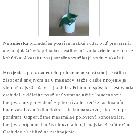
Na
zálievku
orchideí sa používa mäkká voda, buď prevarená,
alebo aj dažďová, prípadne destilovaná voda zriedená vodou z
kohútika. Akvaristi vraj úspešne využívajú vodu z akváriií.
Hnojenie
- po posadení do priloženého substrátu je rastlina
zásobená hnojivom na 6 mesiacov, takže ďalšie hnojenie je
vhodné najskôr až po tejto dobe. Pri tomto spôsobe pestovania
orchideí je dôležité používať výrazne nižšie koncentrácie
hnojiva, než je uvedené v jeho návode, keďže rastlina ním
bude zásobovaná dlhodobo a nie len nárazovo, ako je to pri
ponáraní. Odporúčame maximálne polovičnú koncentráciu
hnojiva, prípadne len štvrtinovú a hnojiť najviac 4-krát ročne.
Orchidey sú citlivé na prehnojenie.