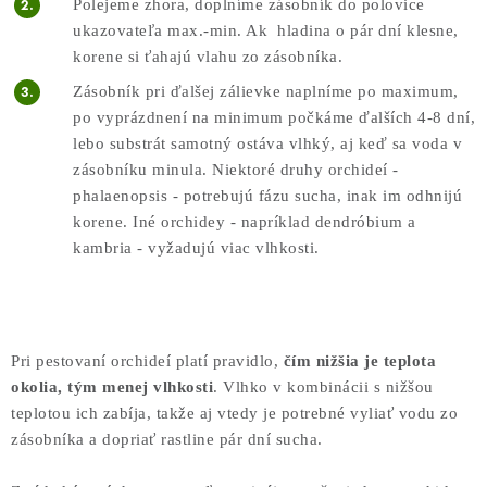
Polejeme zhora, doplníme zásobník do polovice
ukazovateľa max.-min. Ak hladina o pár dní klesne,
korene si ťahajú vlahu zo zásobníka.
Zásobník pri ďalšej zálievke naplníme po maximum,
po vyprázdnení na minimum počkáme ďalších 4-8 dní,
lebo substrát samotný ostáva vlhký, aj keď sa voda v
zásobníku minula. Niektoré druhy orchideí -
phalaenopsis - potrebujú fázu sucha, inak im odhnijú
korene. Iné orchidey - napríklad dendróbium a
kambria - vyžadujú viac vlhkosti.
Pri pestovaní orchideí platí pravidlo,
čím nižšia je teplota
okolia, tým menej vlhkosti
. Vlhko v kombinácii s nižšou
teplotou ich zabíja, takže aj vtedy je potrebné vyliať vodu zo
zásobníka a dopriať rastline pár dní sucha.