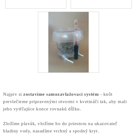
Najprv si
zostavíme samozavlažovací systém
- knôt
prevlečieme pripravenými otvormi v kvetináči tak, aby mali
jeho vytŕčajúce konce rovnakú dĺžku.
Zložíme plavák, vložíme ho do priestoru na ukazovateľ
hladiny vody, nasadíme vrchný a spodný kryt.