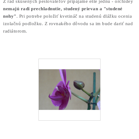
Z rád skúsených pestovateľov pripájame ešte jednu - orchidey
nemajú radi prechladnutie, studený prievan a "studené
nohy"
. Pri potrebe položiť kvetináč na studenú dlážku ocenia
izolačnú podložku. Z rovnakého dôvodu sa im bude dariť nad
radiátorom.