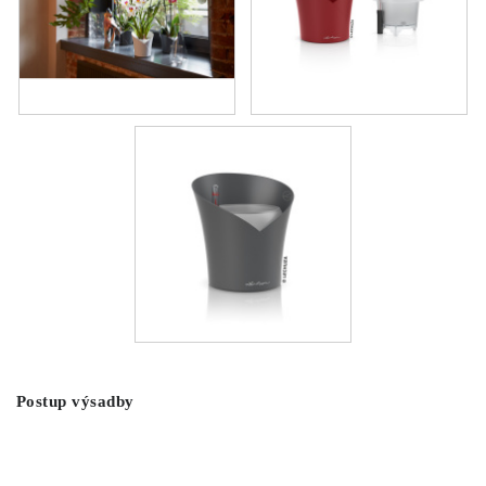
COTTAGE
O nás
Obchodné podmienky
Poštovné
Veľkoobchod
Ochrana osobných údajov
Kontakt
Napíšte nám
Reklamačný poriadok
Odstúpenie od zmluvy
Postup výsadby