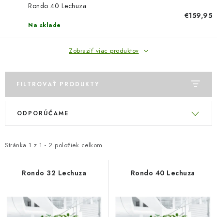
COTTAGE
Rondo 40 Lechuza
€159,95
Na sklade
O nás
Obchodné podmienky
Poštovné
Veľkoobchod
Ochrana osobných údajov
Kontakt
Napíšte nám
Zobraziť viac produktov
Reklamačný poriadok
Odstúpenie od zmluvy
FILTROVAŤ PRODUKTY
V
R
ODPORÚČAME
ý
a
p
d
i
e
Stránka
1
z
1
-
2
položiek celkom
s
n
p
i
Rondo 32 Lechuza
Rondo 40 Lechuza
r
e
o
p
d
r