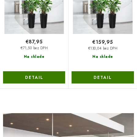
u
o
k
d
t
u
o
k
v
t
€87,95
€159,95
o
€71,50 bez DPH
€130,04 bez DPH
v
Na sklade
Na sklade
DETAIL
DETAIL
O
v
l
á