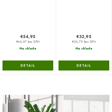
€54,95
€32,95
€44,67 bez DPH
€26,79 bez DPH
Na sklade
Na sklade
DETAIL
DETAIL
O
v
l
á