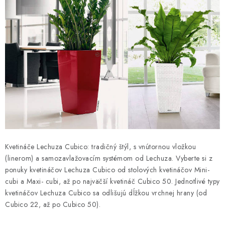
d
a
c
i
e
p
r
v
k
y
v
Kvetináče Lechuza Cubico: tradičný štýl, s vnútornou vložkou
ý
(linerom) a samozavlažovacím systémom od Lechuza. Vyberte si z
p
ponuky kvetináčov Lechuza Cubico od stolových kvetináčov Mini-
i
cubi a Maxi- cubi, až po najväčší kvetináč Cubico 50. Jednotlivé typy
s
kvetináčov Lechuza Cubico sa odlišujú dĺžkou vrchnej hrany (od
u
Cubico 22, až po Cubico 50).