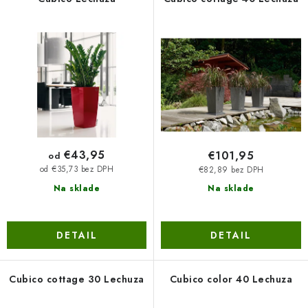
p
i
r
e
o
p
d
r
u
o
k
d
t
u
o
k
v
t
€43,95
€101,95
od
o
od €35,73 bez DPH
€82,89 bez DPH
v
Na sklade
Na sklade
DETAIL
DETAIL
Cubico cottage 30 Lechuza
Cubico color 40 Lechuza