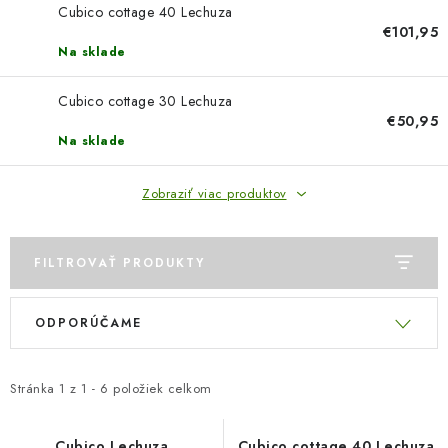
COTTAGE
Cubico cottage 40 Lechuza
€101,95
Na sklade
O nás
Obchodné podmienky
Poštovné
Veľkoobchod
Ochrana osobných údajov
Kontakt
Napíšte nám
Cubico cottage 30 Lechuza
Reklamačný poriadok
Odstúpenie od zmluvy
€50,95
Na sklade
Zobraziť viac produktov
FILTROVAŤ PRODUKTY
V
R
ODPORÚČAME
ý
a
p
d
i
e
Stránka
1
z
1
-
6
položiek celkom
s
n
Cubico Lechuza
Cubico cottage 40 Lechuza