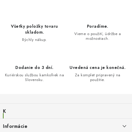
Všetky položky tovaru
Poradíme.
skladom.
Vieme o použití, údržbe a
možnostiach.
Rýchly nákup.
Dodanie do 3 dní.
Uvedená cena je konečná.
Kuriérskou službou kamkoľvek na
Za komplet pripravený na
Slovensku.
použitie.
Z
á
K
p
a
ä
Všetky modely Lechuza
t
Informácie
e
t