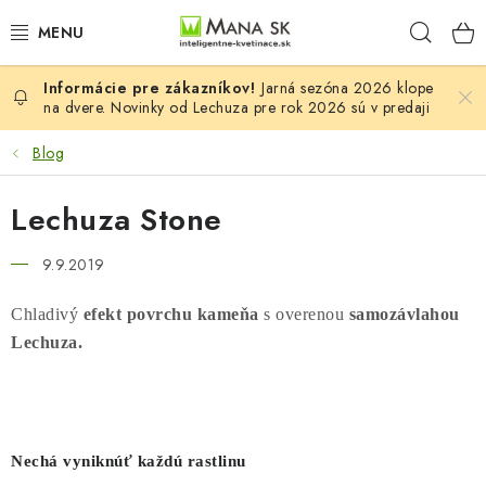
Prejsť
Hľad
na
obsah
Jarná sezóna 2026 klope
VŠETKY MODELY LECHUZA
na dvere. Novinky od Lechuza pre rok 2026 sú v predaji
NOVINKY LECHUZA
Blog
STOLOVÉ KVETINÁČE LECHUZA
Lechuza Stone
PREMIUM
9.9.2019
Chladivý
efekt povrchu kameňa
s overenou
samozávlahou
COLOR
Lechuza.
STONE
PALO
Nechá vyniknúť každú rastlinu