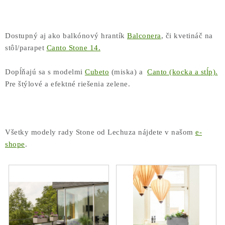
COTTAGE
O nás
Obchodné podmienky
Poštovné
Veľkoobchod
Dostupný aj ako balkónový hrantík
Balconera
, či kvetináč na
Ochrana osobných údajov
Kontakt
Napíšte nám
stôl/parapet
Canto Stone 14.
Reklamačný poriadok
Odstúpenie od zmluvy
Dopĺňajú sa s modelmi
Cubeto
(miska) a
Canto (kocka a stĺp).
Pre štýlové a efektné riešenia zelene.
Všetky modely rady Stone od Lechuza nájdete v našom
e-
shope
.