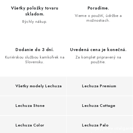
COTTAGE
o
Všetky položky tovaru
Poradíme.
v
skladom.
Vieme o použití, údržbe a
O nás
Obchodné podmienky
Poštovné
Veľkoobchod
možnostiach.
Rýchly nákup.
a
Ochrana osobných údajov
Kontakt
Napíšte nám
c
Reklamačný poriadok
Odstúpenie od zmluvy
i
Dodanie do 3 dní.
Uvedená cena je konečná.
e
Kuriérskou službou kamkoľvek na
Za komplet pripravený na
k
Slovensku.
použitie.
v
e
Všetky modely Lechuza
Lechuza Premium
t
i
Lechuza Stone
Lechuza Cottage
n
á
Lechuza Color
Lechuza Palo
https://www.inteligent
č