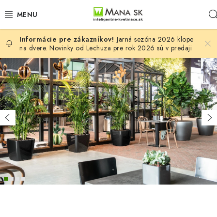
Prejsť
na
obsah
Jarná sezóna 2026 klope
VŠETKY MODELY LECHUZA
na dvere. Novinky od Lechuza pre rok 2026 sú v predaji
S
NOVINKY LECHUZA
a
STOLOVÉ KVETINÁČE LECHUZA
m
o
Predchádzajúce
Na
PREMIUM
z
a
COLOR
v
STONE
l
a
PALO
ž