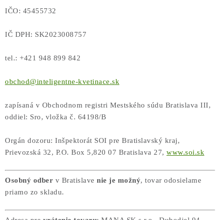
COTTAGE
IČO: 45455732
O nás
Obchodné podmienky
Poštovné
Veľkoobchod
IČ DPH: SK2023008757
Ochrana osobných údajov
Kontakt
Napíšte nám
Reklamačný poriadok
Odstúpenie od zmluvy
tel.: +421 948 899 842
obchod@inteligentne-kvetinace.sk
zapísaná v Obchodnom registri Mestského súdu Bratislava III,
oddiel: Sro, vložka č. 64198/B
Orgán dozoru: Inšpektorát SOI pre Bratislavský kraj,
Prievozská 32, P.O. Box 5,820 07 Bratislava 27,
www.soi.sk
Osobný odber
v Bratislave
nie je možný
, tovar odosielame
priamo zo skladu.