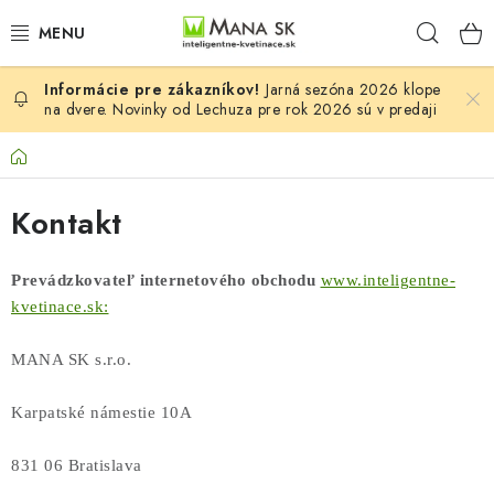
Prejsť
Hľad
na
obsah
Jarná sezóna 2026 klope
VŠETKY MODELY LECHUZA
na dvere. Novinky od Lechuza pre rok 2026 sú v predaji
NOVINKY LECHUZA
Domov
STOLOVÉ KVETINÁČE LECHUZA
Kontakt
PREMIUM
Prevádzkovateľ internetového obchodu
www.inteligentne-
kvetinace.sk:
COLOR
MANA SK s.r.o.
STONE
Karpatské námestie 10A
PALO
831 06 Bratislava