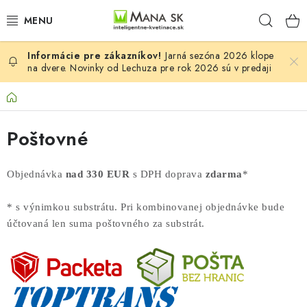
Prejsť
Hľad
na
obsah
Jarná sezóna 2026 klope
VŠETKY MODELY LECHUZA
na dvere. Novinky od Lechuza pre rok 2026 sú v predaji
NOVINKY LECHUZA
Domov
STOLOVÉ KVETINÁČE LECHUZA
Poštovné
PREMIUM
Objednávka
nad 330 EUR
s DPH doprava
zdarma
*
COLOR
* s výnimkou substrátu. Pri kombinovanej objednávke bude
účtovaná len suma poštovného za substrát.
STONE
PALO