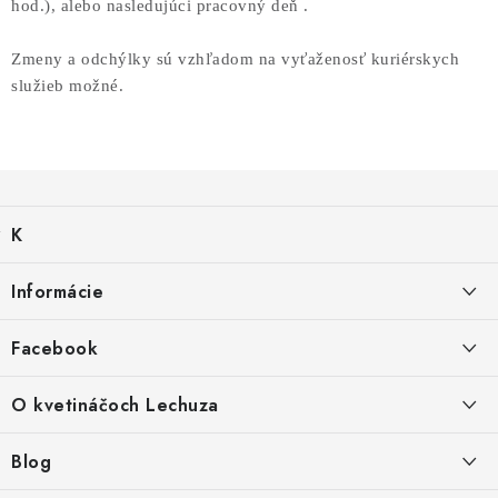
hod.),
alebo nasledujúci pracovný deň .
Zmeny a odchýlky sú vzhľadom na vyťaženosť kuriérskych
služieb možné.
Z
á
K
p
a
ä
Všetky modely Lechuza
t
Informácie
e
t
g
i
O nás
Stolové kvetináče Lechuza
ó
Facebook
r
e
Obchodné podmienky
i
e
O kvetináčoch Lechuza
Premium
Poštovné
Lechuza katalógy 2026
Blog
Veľkoobchod
Stone
16.4.2026