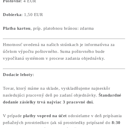
Poštovné
: 4 EUR
Dobierka
: 1,50 EUR
Platba kartou
, príp. platobnou bránou: zdarma
Hmotnosť uvedená na našich stránkach je informatívna za
účelom výpočtu poštovného. Suma poštovného bude
vypočítaná systémom v procese zadania objednávky.
Dodacie lehoty:
Tovar, ktorý máme na sklade, vyskladňujeme najneskôr
nasledujúci pracovný deň po zadaní objednávky.
Štandardné
dodanie zásielky trvá najviac 3 pracovné dni.
V prípade
platby vopred na účet
odosielame v deň pripísania
peňažných prostriedkov
(ak sú prostriedky pripísané do
8:30