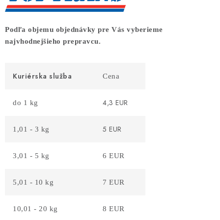
COTTAGE
O nás
Obchodné podmienky
Poštovné
Veľkoobchod
Podľa objemu objednávky pre Vás vyberieme
najvhodnejšieho prepravcu.
Ochrana osobných údajov
Kontakt
Napíšte nám
Reklamačný poriadok
Odstúpenie od zmluvy
Kuriérska služba
Cena
4,3 EUR
do 1 kg
5 EUR
1,01 - 3 kg
3,01 - 5 kg
6 EUR
5,01 - 10 kg
7 EUR
10,01 - 20 kg
8 EUR