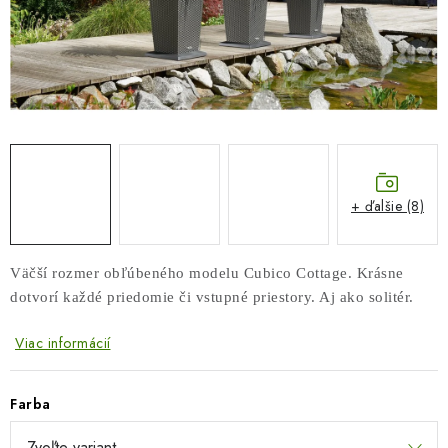
COTTAGE
O nás
Obchodné podmienky
Poštovné
Veľkoobchod
Ochrana osobných údajov
Kontakt
Napíšte nám
Reklamačný poriadok
Odstúpenie od zmluvy
+ ďalšie (8)
Väčší rozmer obľúbeného modelu Cubico Cottage. Krásne
dotvorí každé priedomie či vstupné priestory. Aj ako solitér.
Viac informácií
Farba