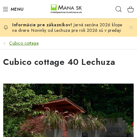
Prejsť
Hľad
na
obsah
Jarná sezóna 2026 klope
VŠETKY MODELY LECHUZA
na dvere. Novinky od Lechuza pre rok 2026 sú v predaji
NOVINKY LECHUZA
Cubico cottage
STOLOVÉ KVETINÁČE LECHUZA
Cubico cottage 40 Lechuza
PREMIUM
COLOR
STONE
PALO