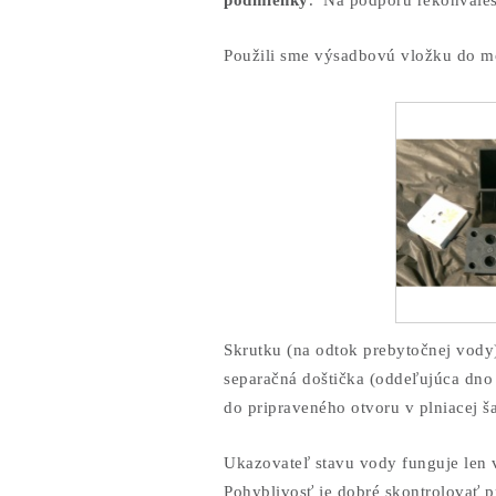
podmienky
. Na podporu rekonvales
Použili sme výsadbovú vložku do m
Skrutku (na odtok prebytočnej vody)
separačná doštička (oddeľujúca dno 
do pripraveného otvoru v plniacej ša
Ukazovateľ stavu vody funguje len v
Pohyblivosť je dobré skontrolovať p