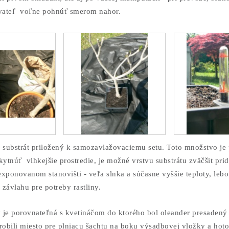
vateľ voľne pohnúť smerom nahor.
i substrát priložený k samozavlažovaciemu setu. Toto množstvo je
kytnúť vlhkejšie prostredie, je možné vrstvu substrátu zväčšit pr
 exponovanom stanovišti - veľa slnka a súčasne vyššie teploty, leb
závlahu pre potreby rastliny.
 je porovnateľná s kvetináčom do ktorého bol oleander presaden
robili miesto pre plniacu šachtu na boku výsadbovej vložky a hot