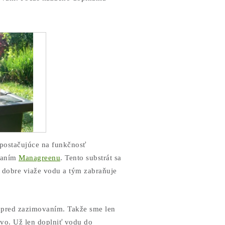
 postačujúce na funkčnosť
idaním
Managreenu
. Tento substrát sa
o dobre viaže vodu a tým zabraňuje
ý pred zazimovaním. Takže sme len
ovo. Už len doplniť vodu do