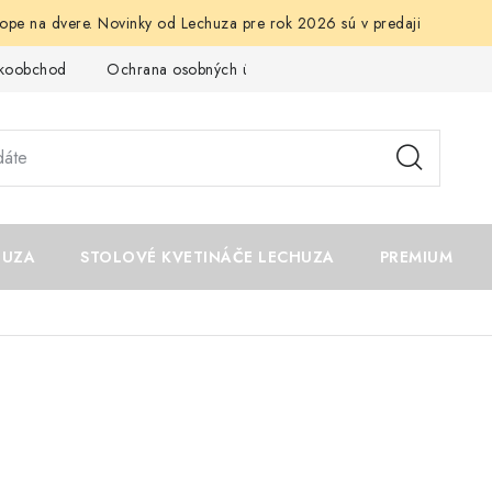
ope na dvere. Novinky od Lechuza pre rok 2026 sú v predaji
ľkoobchod
Ochrana osobných údajov
Kontakt
Napíšte n
HUZA
STOLOVÉ KVETINÁČE LECHUZA
PREMIUM