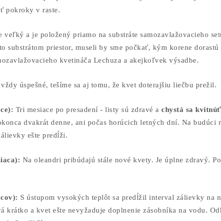
ť pokroky v raste.
e veľký a je položený priamo na substráte samozavlažovacieho set
to substrátom priestor, museli by sme počkať, kým korene dorastú 
ozavlažovacieho kvetináča Lechuza a akejkoľvek výsadbe.
ždy úspešné, tešíme sa aj tomu, že kvet doterajšiu liečbu prežil.
ace):
Tri mesiace po presadení - listy sú zdravé a
chystá sa
kvitnú
okonca dvakrát denne, ani počas horúcich letných dní. Na budúci 
álievky ešte predĺži.
siaca):
Na oleandri pribúdajú stále nové kvety. Je úplne zdravý. P
acov):
S ústupom vysokých teplôt sa predĺžil interval zálievky na 
vá krátko a kvet ešte nevyžaduje doplnenie zásobníka na vodu. O