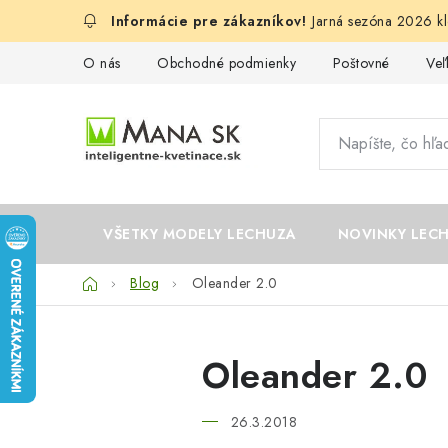
Prejsť
Jarná sezóna 2026 kl
na
obsah
O nás
Obchodné podmienky
Poštovné
Ve
VŠETKY MODELY LECHUZA
NOVINKY LEC
Domov
Blog
Oleander 2.0
Oleander 2.0
26.3.2018