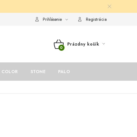
ám
Reklamačný poriadok
Odstúpenie od zmluvy
Prihlásenie
Registrácia
Prázdny košík
NÁKUPNÝ
KOŠÍK
COLOR
STONE
PALO