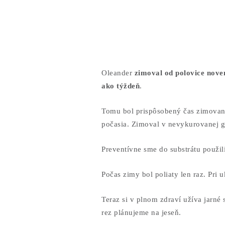
Oleander
zimoval od polovice nov
ako týždeň
.
Tomu bol prispôsobený čas zimovani
počasia. Zimoval v nevykurovanej ga
Preventívne sme do substrátu použil
Počas zimy bol poliaty len raz. Pri 
Teraz si v plnom zdraví užíva jarné
rez plánujeme na jeseň
.