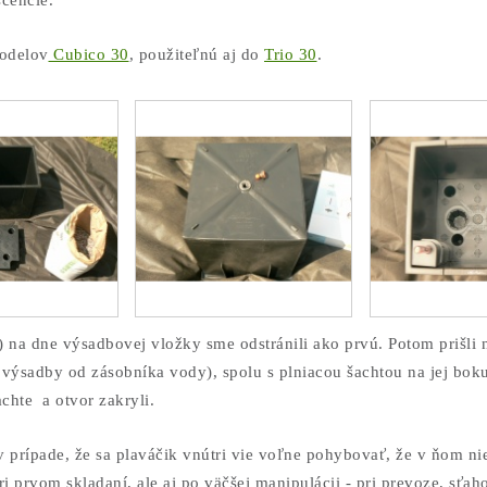
cencie.
odelov
Cubico 30
, použiteľnú aj do
Trio 30
.
 na dne výsadbovej vložky sme odstránili ako prvú. Potom prišli 
výsadby od zásobníka vody), spolu s plniacou šachtou na jej bok
chte a otvor zakryli.
 prípade, že sa plaváčik vnútri vie voľne pohybovať, že v ňom ni
ri prvom skladaní, ale aj po väčšej manipulácii - pri prevoze, sťa