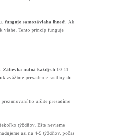
u,
funguje samozávlaha ihneď.
Ak
k vlahe. Tento princíp funguje
ť
.
Zálievka nutná každých 10-11
rok zvážime presadenie rastliny do
o prezimovaní ho určite presadíme
niekoľko týždňov. Ešte nevieme
dhadujeme asi na 4-5 týždňov, počas