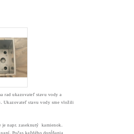
na rad ukazovateľ stavu vody a
u. Ukazovateľ stavu vody sme vložili
e je napr. zaseknutý kamienok.
hovaní. Počas každého dopĺňania