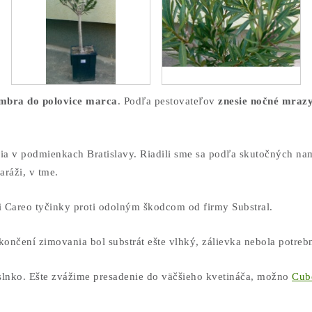
embra do polovice marca
. Podľa pestovateľov
znesie nočné mrazy
a v podmienkach Bratislavy. Riadili sme sa podľa skutočných na
ráži, v tme.
i Careo tyčinky proti odolným škodcom od firmy Substral.
ukončení zimovania bol substrát ešte vlhký, zálievka nebola potreb
 slnko. Ešte zvážime presadenie do väčšieho kvetináča, možno
Cub