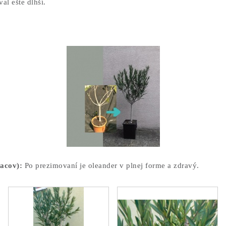
al ešte dlhší.
iacov):
Po prezimovaní je oleander v plnej forme a zdravý.