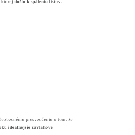
 ktorej
došlo k spáleniu listov
.
 všeobecnému presvedčeniu o tom, že
čeku
ideálnejšie závlahové