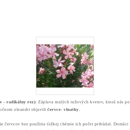
v - radikálny rez)
: Záplava malých ružových kvetov, ktorá nás po 
očnom oleandri objavili
červce- vlnatky
.
e červcov bez použitia ťažkej chémie ich počet pribúdal.
Domáci r