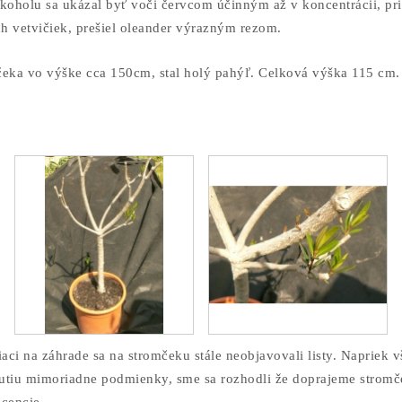
koholu sa ukázal byť voči červcom účinným až v koncentrácii, pri
h vetvičiek, prešiel oleander výrazným rezom.
čeka vo výške cca 150cm, stal holý pahýľ. Celková výška 115 cm.
aci na záhrade sa na stromčeku stále neobjavovali listy. Napriek
tnutiu mimoriadne podmienky, sme sa rozhodli že doprajeme strom