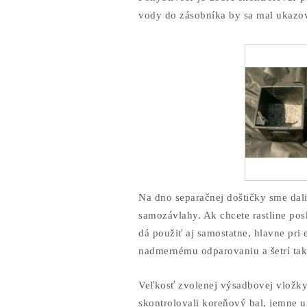
vody do zásobníka by sa mal ukazo
Na dno separačnej doštičky sme dal
samozávlahy. Ak chcete rastline pos
dá použiť aj samostatne, hlavne pri
nadmernému odparovaniu a šetrí tak 
Veľkosť zvolenej výsadbovej vložky
skontrolovali koreňový bal, jemne u