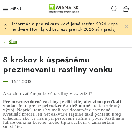
Prejsť
Hľad
na
obsah
Jarná sezóna 2026 klope
VŠETKY MODELY LECHUZA
na dvere. Novinky od Lechuza pre rok 2026 sú v predaji
NOVINKY LECHUZA
Blog
STOLOVÉ KVETINÁČE LECHUZA
8 krokov k úspešnému
prezimovaniu rastliny vonku
PREMIUM
16.11.2018
COLOR
Ako zimovať črepníkové rastliny v exteriéri?
STONE
Pre
mrazuvzdorné rastliny je dôležité, aby zimu prečkali
vonku
. Je to pre ne
prirodzené a tiež nutné
pre ich zdravý
vývoj. Napriek tomu by mali byť dostatočne chránené.
Kvetináč predsa len neposkytuje rastline takú ochranu pred
PALO
chladom, ako by mala pri pestovaní voľne v pôde. Rastlinám
ľahšie omrznú korene, alebo trpia suchom v zmrznutom
substráte.