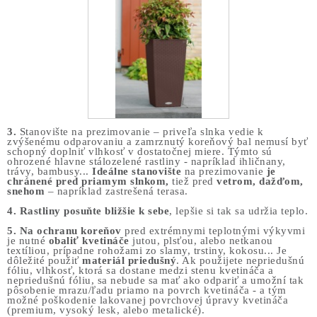
3.
Stanovište na prezimovanie – priveľa slnka vedie k
zvýšenému odparovaniu a zamrznutý koreňový bal nemusí byť
schopný doplniť vlhkosť v dostatočnej miere. Týmto sú
ohrozené hlavne stálozelené rastliny - napríklad ihličnany,
trávy, bambusy...
Ideálne stanovište
na prezimovanie
je
chránené pred priamym slnkom,
tiež pred
vetrom, dažďom,
snehom
– napríklad zastrešená terasa.
4.
Rastliny posuňte bližšie k sebe
, lepšie si tak sa udržia teplo.
5.
Na ochranu koreňov
pred extrémnymi teplotnými výkyvmi
je nutné
obaliť kvetináče
jutou, plsťou, alebo netkanou
textíliou, prípadne rohožami zo slamy, trstiny, kokosu... Je
dôležité použiť
materiál priedušný
. Ak použijete nepriedušnú
fóliu, vlhkosť, ktorá sa dostane medzi stenu kvetináča a
nepriedušnú fóliu, sa nebude sa mať ako odpariť a umožní tak
pôsobenie mrazu/ľadu priamo na povrch kvetináča - a tým
možné poškodenie lakovanej povrchovej úpravy kvetináča
(premium, vysoký lesk, alebo metalické).