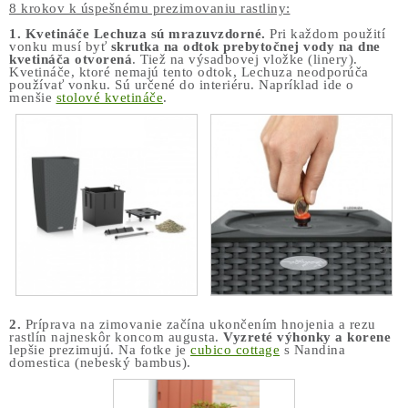
COTTAGE
8 krokov k úspešnému prezimovaniu rastliny:
1.
Kvetináče Lechuza sú mrazuvzdorné.
Pri každom použití
vonku musí byť
skrutka na odtok prebytočnej vody na dne
O nás
Obchodné podmienky
Poštovné
Veľkoobchod
kvetináča otvorená
. Tiež na výsadbovej vložke (linery).
Kvetináče, ktoré nemajú tento odtok, Lechuza neodporúča
Ochrana osobných údajov
Kontakt
Napíšte nám
používať vonku. Sú určené do interiéru. Napríklad ide o
menšie
stolové kvetináče
.
Reklamačný poriadok
Odstúpenie od zmluvy
2.
Príprava na zimovanie začína ukončením hnojenia a rezu
rastlín najneskôr koncom augusta.
Vyzreté výhonky a korene
lepšie prezimujú. Na fotke je
cubico cottage
s Nandina
domestica (
nebeský bambus).