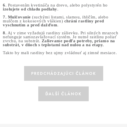
6
. Postavením kvetináča na drevo, alebo polystyrén ho
izolujete od chladu podlahy
.
7.
Mulčovanie
(suchými listami,
slam
ou
,
ihličím,
alebo
mulčom
z koko
sových vlákien)
chráni rastliny pred
vyschnutím a
pred dažďom
.
8.
Aj v zime vyžadujú rastliny zálievku. Pri silných mrazoch
nefunguje samozavlažovací systém. Je nutné rastlinu poliať
zvrchu, na substrát.
Zalievame podľa potreby, priamo na
substrát, v dňoch s teplotami nad nulou a na etapy.
Takto by mali rastliny bez ujmy zvládnuť aj zimné mesiace.
PREDCHÁDZAJÚCI ČLÁNOK
ĎALŠÍ ČLÁNOK