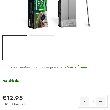
COTTAGE
O nás
Obchodné podmienky
Poštovné
Veľkoobchod
Ochrana osobných údajov
Kontakt
Napíšte nám
Reklamačný poriadok
Odstúpenie od zmluvy
Viac informácií
Pomôcka (nielen) pri prvom presadení
Na sklade
€12,95
€10,53 bez DPH
Jednotková cena: