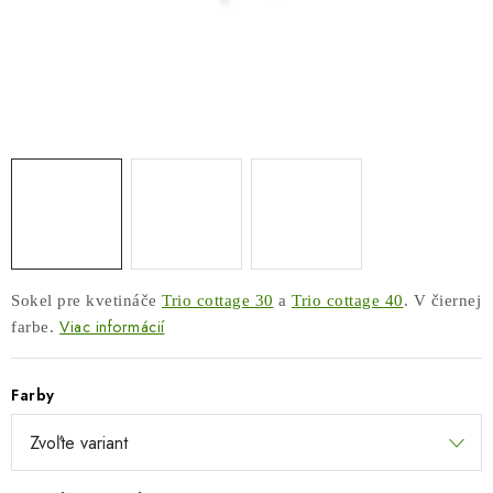
COTTAGE
O nás
Obchodné podmienky
Poštovné
Veľkoobchod
Ochrana osobných údajov
Kontakt
Napíšte nám
Reklamačný poriadok
Odstúpenie od zmluvy
Sokel pre kvetináče
Trio cottage 30
a
Trio cottage 40
. V čiernej
Viac informácií
farbe.
Farby