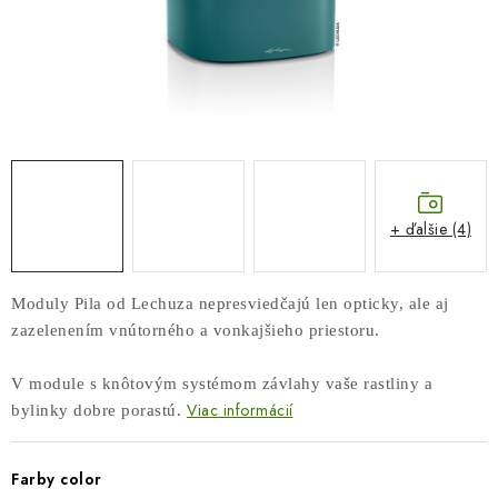
COTTAGE
O nás
Obchodné podmienky
Poštovné
Veľkoobchod
Ochrana osobných údajov
Kontakt
Napíšte nám
Reklamačný poriadok
Odstúpenie od zmluvy
+ ďalšie (4)
Moduly Pila od Lechuza nepresviedčajú len opticky, ale aj
zazelenením vnútorného a vonkajšieho priestoru.
V module s knôtovým systémom závlahy vaše rastliny a
Viac informácií
bylinky dobre porastú.
Farby color