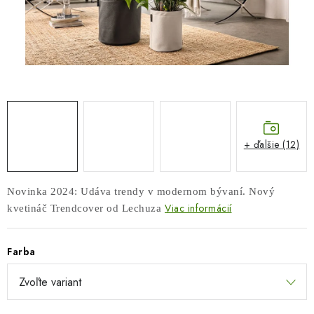
COTTAGE
O nás
Obchodné podmienky
Poštovné
Veľkoobchod
Ochrana osobných údajov
Kontakt
Napíšte nám
Reklamačný poriadok
Odstúpenie od zmluvy
+ ďalšie (12)
Novinka 2024: Udáva trendy v modernom bývaní. Nový
Viac informácií
kvetináč Trendcover od Lechuza
Farba