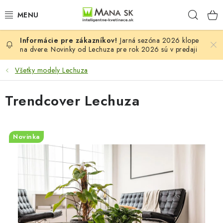
Prejsť
Hľad
na
obsah
Jarná sezóna 2026 klope
VŠETKY MODELY LECHUZA
na dvere. Novinky od Lechuza pre rok 2026 sú v predaji
NOVINKY LECHUZA
Všetky modely Lechuza
STOLOVÉ KVETINÁČE LECHUZA
Trendcover Lechuza
PREMIUM
Novinka
COLOR
STONE
PALO