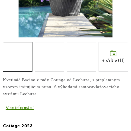
COTTAGE
O nás
Obchodné podmienky
Poštovné
Veľkoobchod
Ochrana osobných údajov
Kontakt
Napíšte nám
Reklamačný poriadok
Odstúpenie od zmluvy
+ ďalšie (11)
Kvetináč Bacino z rady Cottage
od Lechuza, s
prepletaným
vzorom imitujúcim ratan. S výhodami samozavlažovacieho
systému Lechuza.
Viac informácií
Cottage 2023