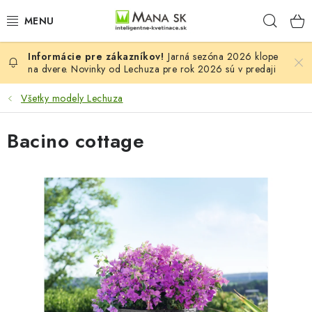
Prejsť
Hľad
na
obsah
Jarná sezóna 2026 klope
VŠETKY MODELY LECHUZA
na dvere. Novinky od Lechuza pre rok 2026 sú v predaji
NOVINKY LECHUZA
Všetky modely Lechuza
STOLOVÉ KVETINÁČE LECHUZA
Bacino cottage
PREMIUM
COLOR
STONE
PALO