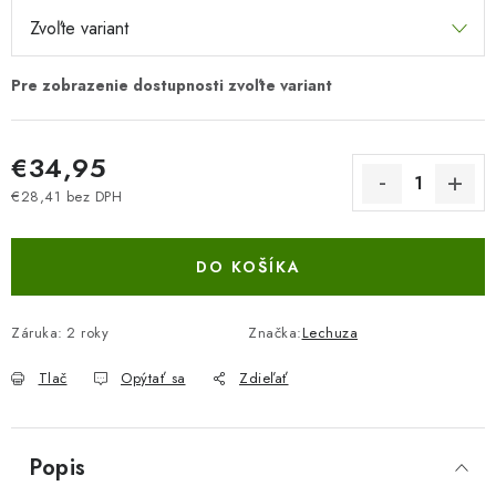
€34,95
€28,41 bez DPH
Jednotková cena:
DO KOŠÍKA
Záruka
:
2 roky
Značka:
Lechuza
Tlač
Opýtať sa
Zdieľať
Popis