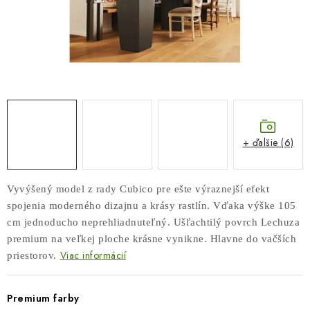
COTTAGE
O nás
Obchodné podmienky
Poštovné
Veľkoobchod
Ochrana osobných údajov
Kontakt
Napíšte nám
Reklamačný poriadok
Odstúpenie od zmluvy
+ ďalšie (6)
Vyvýšený model z rady Cubico pre ešte výraznejší efekt
spojenia moderného dizajnu a krásy rastlín. Vďaka výške 105
cm jednoducho neprehliadnuteľný. Ušľachtilý povrch Lechuza
premium na veľkej ploche krásne vynikne. Hlavne do vačších
Viac informácií
priestorov.
Premium farby