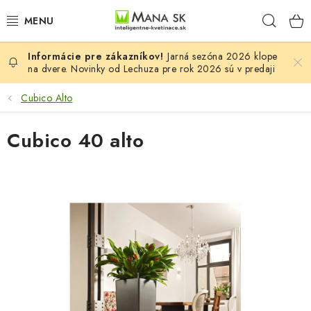
Prejsť
Hľad
na
obsah
Jarná sezóna 2026 klope
VŠETKY MODELY LECHUZA
na dvere. Novinky od Lechuza pre rok 2026 sú v predaji
NOVINKY LECHUZA
Cubico Alto
STOLOVÉ KVETINÁČE LECHUZA
Cubico 40 alto
PREMIUM
COLOR
STONE
PALO