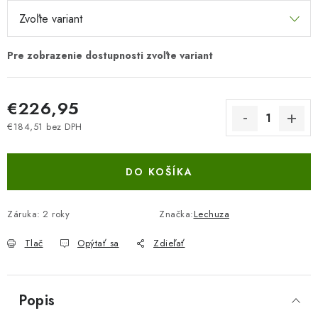
€226,95
€184,51 bez DPH
Jednotková cena:
DO KOŠÍKA
Záruka
:
2 roky
Značka:
Lechuza
Tlač
Opýtať sa
Zdieľať
Popis