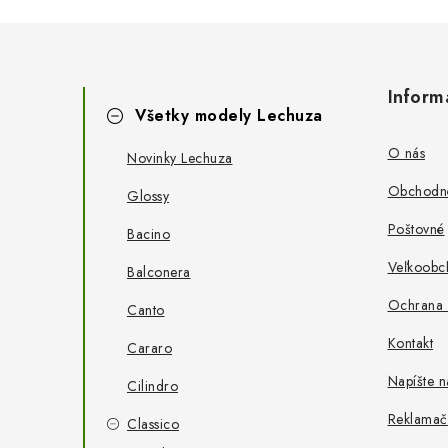
Z
á
K
Inform
Preskočiť
p
Všetky modely Lechuza
a
kategórie
t
ä
O nás
e
Novinky Lechuza
g
t
Obchodn
Glossy
ó
i
r
Poštovné
Bacino
i
e
e
Veľkoobc
Balconera
Ochrana 
Canto
Kontakt
Cararo
Napíšte 
Cilindro
Reklamač
Classico