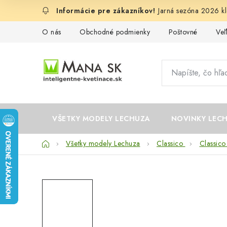
Prejsť
Jarná sezóna 2026 kl
na
obsah
O nás
Obchodné podmienky
Poštovné
Ve
VŠETKY MODELY LECHUZA
NOVINKY LEC
Domov
Všetky modely Lechuza
Classico
Classico