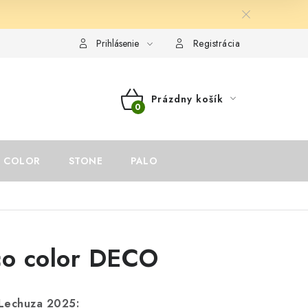
ám
Reklamačný poriadok
Odstúpenie od zmluvy
Prihlásenie
Registrácia
Prázdny košík
NÁKUPNÝ
KOŠÍK
COLOR
STONE
PALO
co color DECO
Lechuza 2025: