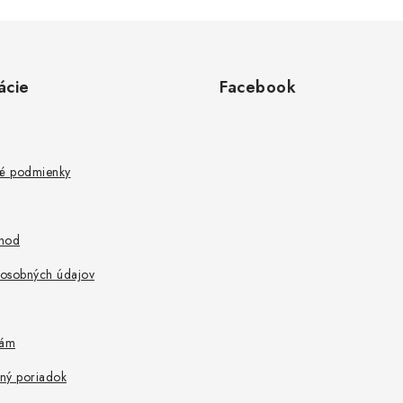
ácie
Facebook
é podmienky
hod
osobných údajov
nám
ný poriadok