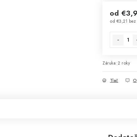
od
€3,
od
€3,21
bez
Jednotková 
Záruka
:
2 roky
Tlač
O