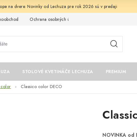
ope na dvere. Novinky od Lechuza pre rok 2026 sú v predaji
ľkoobchod
Ochrana osobných údajov
Kontakt
Napíšte n
HUZA
STOLOVÉ KVETINÁČE LECHUZA
PREMIUM
 color
Classico color DECO
Classi
NOVINKA od 