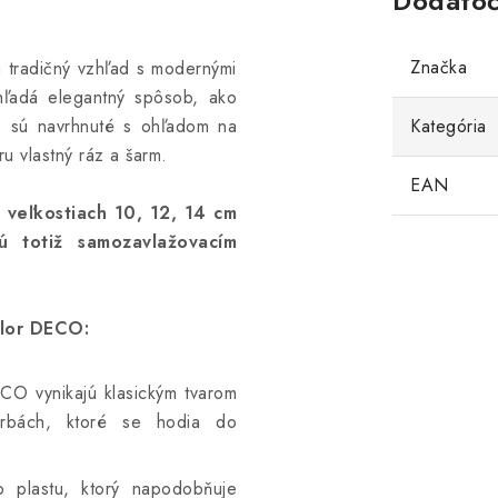
Dodatoč
Značka
 tradičný vzhľad s modernými
hľadá elegantný spôsob, ako
e sú navr
hnuté
s ohľadom na
Kategória
u vlastný ráz a šarm.
EAN
veľkostiach 10, 12, 14 cm
ú totiž samozavlažovacím
olor DECO:
CO vynikajú klasickým tvarom
arbách, ktoré se hodia do
plastu, ktorý napodobňuje