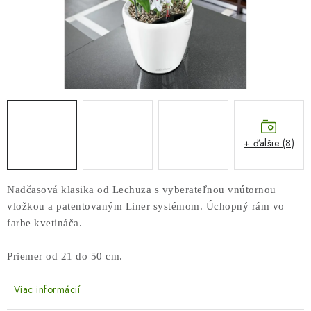
COTTAGE
O nás
Obchodné podmienky
Poštovné
Veľkoobchod
Ochrana osobných údajov
Kontakt
Napíšte nám
Reklamačný poriadok
Odstúpenie od zmluvy
+ ďalšie (8)
Nadčasová klasika od Lechuza s vyberateľnou vnútornou
vložkou a patentovaným Liner systémom. Úchopný rám vo
farbe kvetináča.
Priemer od 21 do 50 cm.
Viac informácií