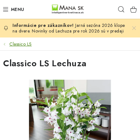
Prejsť
Hľad
na
obsah
Jarná sezóna 2026 klope
VŠETKY MODELY LECHUZA
na dvere. Novinky od Lechuza pre rok 2026 sú v predaji
NOVINKY LECHUZA
Classico LS
STOLOVÉ KVETINÁČE LECHUZA
Classico LS Lechuza
PREMIUM
COLOR
STONE
PALO