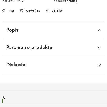
Záruka
:
2 roky
Značka:
Lechuza
Tlač
Opýtať sa
Zdieľať
Popis
Parametre produktu
Diskusia
Z
á
K
p
a
ä
Všetky modely Lechuza
t