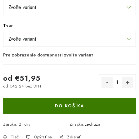
Tvar
od
€51,95
od
€42,24
bez DPH
Jednotková cena:
DO KOŠÍKA
Záruka
:
2 roky
Značka:
Lechuza
Tlač
Opýtať sa
Zdieľať