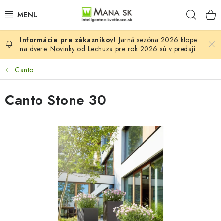
Prejsť
Hľad
na
obsah
Jarná sezóna 2026 klope
VŠETKY MODELY LECHUZA
na dvere. Novinky od Lechuza pre rok 2026 sú v predaji
NOVINKY LECHUZA
Canto
STOLOVÉ KVETINÁČE LECHUZA
Canto Stone 30
PREMIUM
COLOR
STONE
PALO