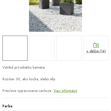
COTTAGE
O nás
Obchodné podmienky
Poštovné
Veľkoobchod
Ochrana osobných údajov
Kontakt
Napíšte nám
Reklamačný poriadok
Odstúpenie od zmluvy
+ ďalšie (14)
Vzhľad prírodného kameňa.
Rozmer 30, ako kocka, alebo stĺp.
Precízne vypracovanie Lechuza.
Viac informácií
Farba