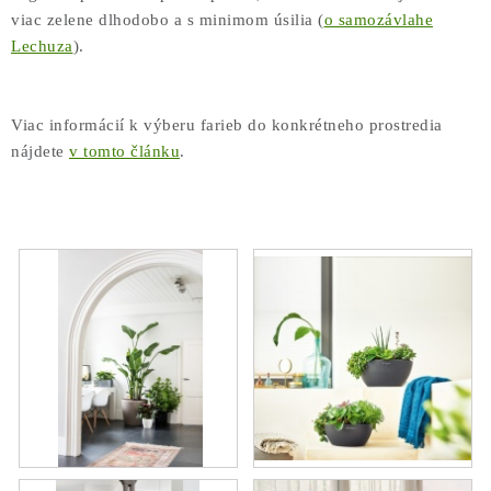
COTTAGE
viac zelene dlhodobo a s minimom úsilia (
o samozávlahe
Lechuza
).
O nás
Obchodné podmienky
Poštovné
Veľkoobchod
Ochrana osobných údajov
Kontakt
Napíšte nám
Viac informácií k výberu farieb do konkrétneho prostredia
Reklamačný poriadok
Odstúpenie od zmluvy
nájdete
v tomto článku
.