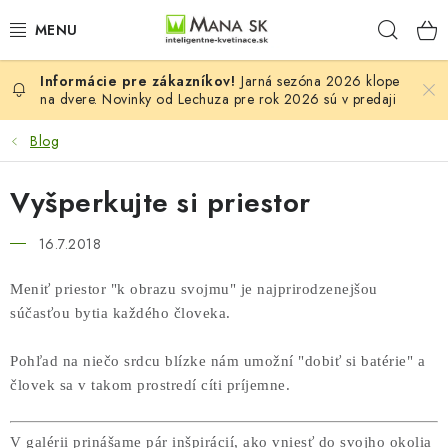
Prejsť
Hľad
na
obsah
Jarná sezóna 2026 klope
VŠETKY MODELY LECHUZA
na dvere. Novinky od Lechuza pre rok 2026 sú v predaji
NOVINKY LECHUZA
Blog
STOLOVÉ KVETINÁČE LECHUZA
Vyšperkujte si priestor
PREMIUM
16.7.2018
Meniť priestor "k obrazu svojmu" je najprirodzenejšou
COLOR
súčasťou bytia každého človeka.
STONE
Pohľad na niečo srdcu blízke nám umožní "dobiť si batérie" a
človek sa v takom prostredí cíti príjemne.
PALO
V galérii prinášame pár inšpirácií, ako vniesť do svojho okolia