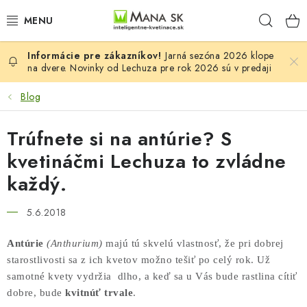
Prejsť
Hľad
na
obsah
Jarná sezóna 2026 klope
VŠETKY MODELY LECHUZA
na dvere. Novinky od Lechuza pre rok 2026 sú v predaji
NOVINKY LECHUZA
Blog
STOLOVÉ KVETINÁČE LECHUZA
Trúfnete si na antúrie? S
kvetináčmi Lechuza to zvládne
PREMIUM
každý.
COLOR
5.6.2018
STONE
Antúrie
(Anthurium)
majú tú skvelú vlastnosť, že pri dobrej
starostlivosti sa z ich kvetov možno tešiť po celý rok. Už
PALO
samotné kvety vydržia dlho, a keď sa u Vás bude rastlina cítiť
dobre, bude
kvitnúť trvale
.