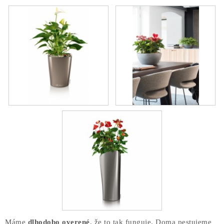
Máme
dlhodobo overené
, že to tak funguje. Doma pestujeme