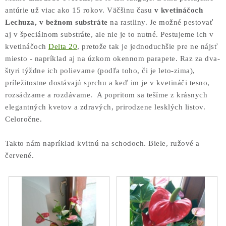
antúrie už viac ako 15 rokov. Väčšinu času
v kvetináčoch
Lechuza, v bežnom substráte
na rastliny. Je možné pestovať
aj v špeciálnom substráte, ale nie je to nutné. Pestujeme ich v
kvetináčoch
Delta 20
, pretože tak je jednoduchšie pre ne nájsť
miesto - napríklad aj na úzkom okennom parapete. Raz za dva-
štyri týždne ich polievame (podľa toho, či je leto-zima),
príležitostne dostávajú sprchu a keď im je v kvetináči tesno,
rozsádzame a rozdávame. A popritom sa tešíme z krásnych
elegantných kvetov a zdravých, prirodzene lesklých listov.
Celoročne.
Takto nám napríklad kvitnú na schodoch. Biele, ružové a
červené.