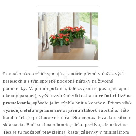
COTTAGE
O nás
Obchodné podmienky
Poštovné
Veľkoobchod
Ochrana osobných údajov
Kontakt
Napíšte nám
Reklamačný poriadok
Odstúpenie od zmluvy
Rovnako ako orchidey, majú aj antúrie pôvod v dažďových
pralesoch a s tým spojené podobné nároky na životné
podmienky. Majú radi polotieň, (ale zvyknú si postupne aj na
okenný parapet), vyššiu vzdušnú vlhkosť a sú
veľmi citlivé na
premokrenie
, spôsobuje im rýchle hnitie koreňov. Pritom však
vyžadujú stálu a primerane zvýšenú vlhkosť
substrátu. Táto
kombinácia je príčinou veľmi častého neprospievania rastlín a
sklamania. Buď rastlina odumrie, alebo prežíva, ale nekvitne.
Tiež je tu možnosť pravidelnej, častej zálievky v minimálnom