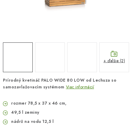
COTTAGE
O nás
Obchodné podmienky
Poštovné
Veľkoobchod
Ochrana osobných údajov
Kontakt
Napíšte nám
Reklamačný poriadok
Odstúpenie od zmluvy
+ ďalšie (2)
Prírodný kvetináč PALO WIDE 80 LOW od Lechuza so
samozavlažovacím systémom
Viac informácií
rozmer 78,5 x 37 x 46 cm,
49,5 l zeminy
nádrž na vodu 12,5 l