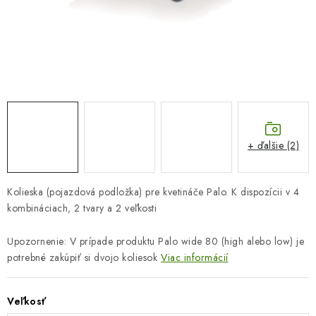
COTTAGE
O nás
Obchodné podmienky
Poštovné
Veľkoobchod
Ochrana osobných údajov
Kontakt
Napíšte nám
Reklamačný poriadok
Odstúpenie od zmluvy
+ ďalšie (2)
Kolieska (pojazdová podložka) pre kvetináče Palo. K dispozícii v 4
kombináciach, 2 tvary a 2 veľkosti
Upozornenie: V prípade produktu Palo wide 80 (high alebo low) je
potrebné zakúpiť si dvojo koliesok
Viac informácií
Veľkosť