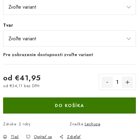
Tvar
od
€41,95
od
€34,11
bez DPH
Jednotková cena:
DO KOŠÍKA
Záruka
:
2 roky
Značka:
Lechuza
Tlač
Opýtať sa
Zdieľať