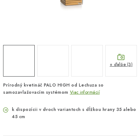
COTTAGE
O nás
Obchodné podmienky
Poštovné
Veľkoobchod
Ochrana osobných údajov
Kontakt
Napíšte nám
Reklamačný poriadok
Odstúpenie od zmluvy
+ ďalšie (3)
Prírodný kvetináč PALO HIGH od Lechuza so
samozavlažovacím systémom
Viac informácií
k dispozícii v dvoch variantoch s dĺžkou hrany 35 alebo
45 cm