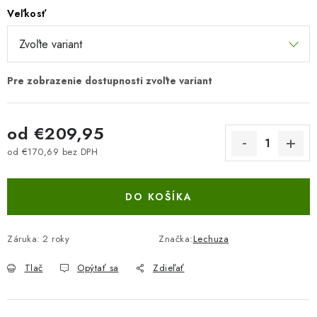
Veľkosť
od
€209,95
od
€170,69
bez DPH
Jednotková cena:
DO KOŠÍKA
Záruka
:
2 roky
Značka:
Lechuza
Tlač
Opýtať sa
Zdieľať