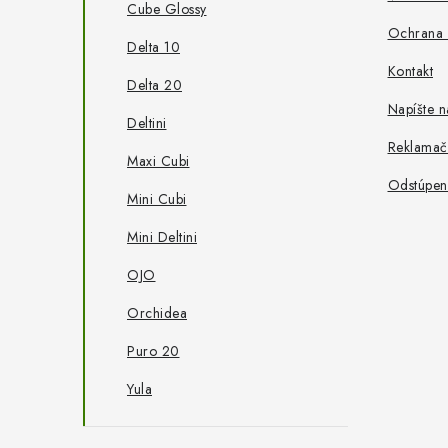
Cube Glossy
Ochrana 
Delta 10
Kontakt
Delta 20
Napíšte 
Deltini
Reklamač
Maxi Cubi
Odstúpen
Mini Cubi
Mini Deltini
OJO
Orchidea
Puro 20
Yula