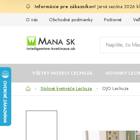
Prejsť
Jarná sezóna 2026 kl
na
obsah
O nás
Obchodné podmienky
Poštovné
Ve
VŠETKY MODELY LECHUZA
NOVINKY LEC
Domov
Stolové kvetináče Lechuza
OJO Lechuza