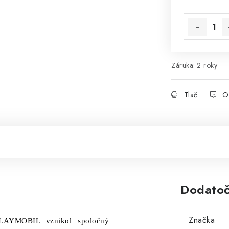
Jednotková 
Záruka
:
2 roky
Tlač
O
Dodatoč
Značka
LAYMOBIL vznikol spoločný