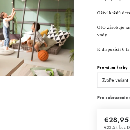
Oživí každú dets
OJO zásobuje ra
vody.
K dispozícii 6 f
Premium farby
€28,95
€23,54 bez 