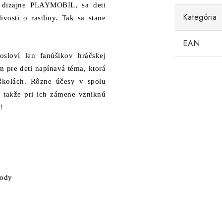
 dizajne PLAYMOBIL, sa deti
Kategória
vosti o rastliny. Tak sa stane
EAN
loví len fanúšikov hráčskej
ým pre deti napínavá téma, ktorá
 školách. Rôzne účesy v spolu
 takže pri ich zámene vzniknú
!
vody