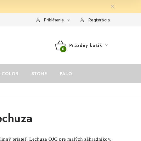
ám
Reklamačný poriadok
Odstúpenie od zmluvy
Prihlásenie
Registrácia
Prázdny košík
NÁKUPNÝ
KOŠÍK
COLOR
STONE
PALO
echuza
linný priateľ.
Lechuza OJO pre malých záhradníkov.