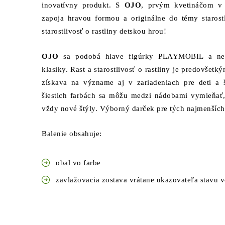
inovatívny produkt. S
OJO
, prvým kvetináčom v
zapoja hravou formou a originálne do témy starostli
starostlivosť o rastliny detskou hrou!
OJO
sa podobá hlave figúrky PLAYMOBIL a neos
klasiky. Rast a starostlivosť o rastliny je predovšetk
získava na význame aj v zariadeniach pre deti a
šiestich farbách sa môžu medzi nádobami vymieňať,
vždy nové štýly.
Výborný darček pre tých najmenších
Balenie obsahuje:
obal vo farbe
zavlažovacia zostava vrátane ukazovateľa stavu 