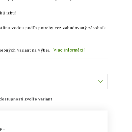
kú izbu!
stlinu vodou podľa potreby cez zabudovaný zásobník
Viac informácií
arebných variant na výber.
DPH