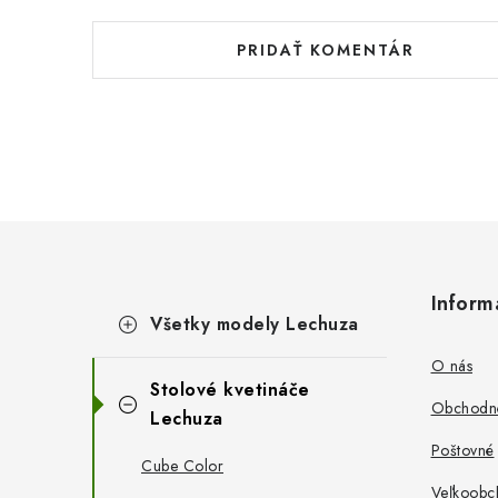
PRIDAŤ KOMENTÁR
Z
á
K
Inform
Preskočiť
p
Všetky modely Lechuza
a
kategórie
t
ä
O nás
e
Stolové kvetináče
g
t
Obchodn
ó
Lechuza
i
r
Poštovné
i
Cube Color
e
e
Veľkoobc