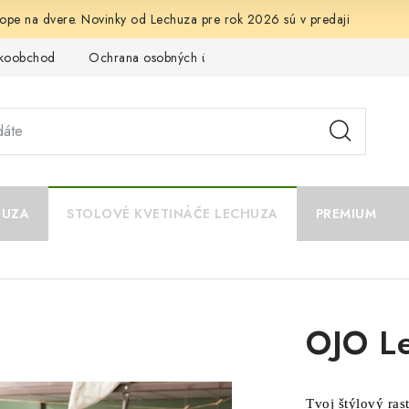
ope na dvere. Novinky od Lechuza pre rok 2026 sú v predaji
ľkoobchod
Ochrana osobných údajov
Kontakt
Napíšte n
HUZA
STOLOVÉ KVETINÁČE LECHUZA
PREMIUM
OJO L
Tvoj štýlový rast