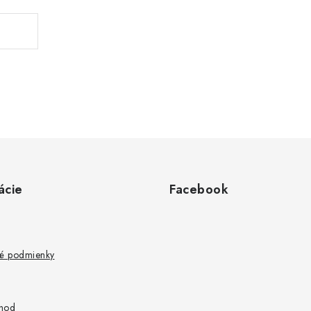
ácie
Facebook
é podmienky
hod