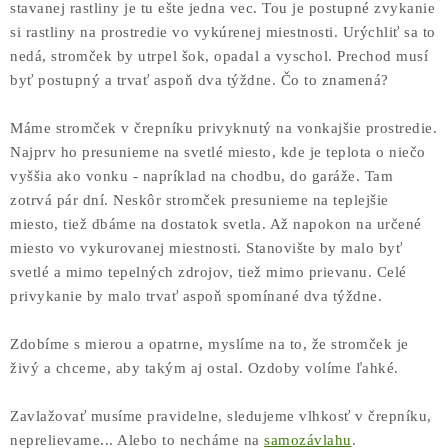
stavanej rastliny je tu ešte jedna vec. Tou je postupné zvykanie
si rastliny na prostredie vo vykúrenej miestnosti. Urýchliť sa to
nedá, stromček by utrpel šok, opadal a vyschol. Prechod musí
byť postupný a trvať aspoň dva týždne. Čo to znamená?
Máme stromček v črepníku privyknutý na vonkajšie prostredie.
Najprv ho presunieme na svetlé miesto, kde je teplota o niečo
vyššia ako vonku - napríklad na chodbu, do garáže. Tam
zotrvá pár dní. Neskôr stromček presunieme na teplejšie
miesto, tiež dbáme na dostatok svetla. Až napokon na určené
miesto vo vykurovanej miestnosti. Stanovište by malo byť
svetlé a mimo tepelných zdrojov, tiež mimo prievanu. Celé
privykanie by malo trvať aspoň spomínané dva týždne.
Zdobíme s mierou a opatrne, myslíme na to, že stromček je
živý a chceme, aby takým aj ostal. Ozdoby volíme ľahké.
Zavlažovať musíme pravidelne, sledujeme vlhkosť v črepníku,
neprelievame... Alebo to necháme na
samozávlahu
.