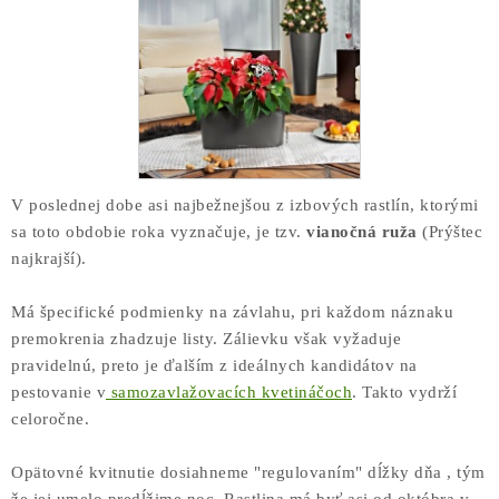
V poslednej dobe asi najbežnejšou z izbových rastlín, ktorými
sa toto obdobie roka vyznačuje, je tzv.
vianočná ruža
(Prýštec
najkrajší).
Má špecifické podmienky na závlahu, pri každom náznaku
premokrenia zhadzuje listy. Zálievku však vyžaduje
pravidelnú, preto je ďalším z ideálnych kandidátov na
pestovanie v
samozavlažovacích kvetináčoch
. Takto vydrží
celoročne.
Opätovné kvitnutie dosiahneme "regulovaním" dĺžky dňa , tým
že jej umelo predĺžime noc. Rastlina má byť asi od októbra v