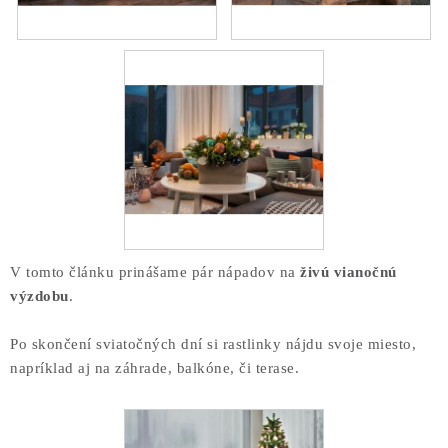
COTTAGE
O nás
Obchodné podmienky
Poštovné
Veľkoobchod
Ochrana osobných údajov
Kontakt
Napíšte nám
Reklamačný poriadok
Odstúpenie od zmluvy
V tomto článku prinášame pár nápadov na
živú vianočnú
výzdobu
.
Po skončení sviatočných dní si rastlinky nájdu svoje miesto,
napríklad aj na záhrade, balkóne, či terase.