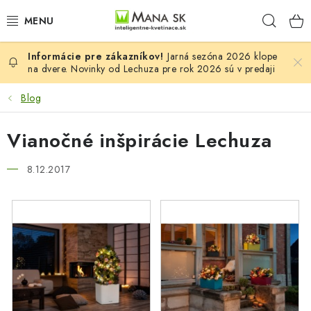
Prejsť
Hľad
na
obsah
Jarná sezóna 2026 klope
VŠETKY MODELY LECHUZA
na dvere. Novinky od Lechuza pre rok 2026 sú v predaji
NOVINKY LECHUZA
Blog
STOLOVÉ KVETINÁČE LECHUZA
Vianočné inšpirácie Lechuza
PREMIUM
8.12.2017
COLOR
STONE
PALO