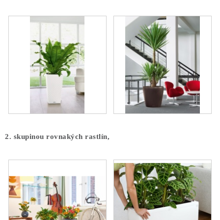
COTTAGE
O nás
Obchodné podmienky
Poštovné
Veľkoobchod
Ochrana osobných údajov
Kontakt
Napíšte nám
Reklamačný poriadok
Odstúpenie od zmluvy
2. skupinou rovnakých rastlín,