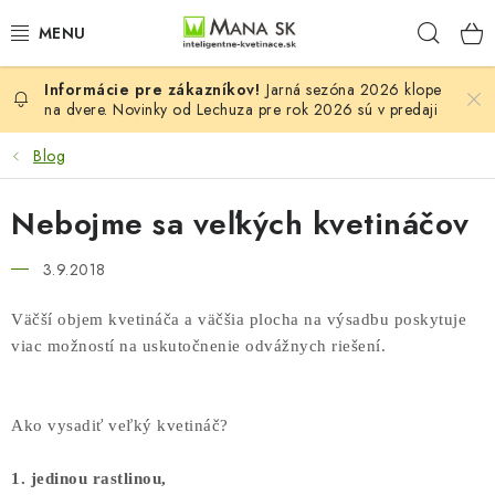
Prejsť
Hľad
na
obsah
Jarná sezóna 2026 klope
VŠETKY MODELY LECHUZA
na dvere. Novinky od Lechuza pre rok 2026 sú v predaji
NOVINKY LECHUZA
Blog
STOLOVÉ KVETINÁČE LECHUZA
Nebojme sa veľkých kvetináčov
PREMIUM
3.9.2018
Väčší objem kvetináča a väčšia plocha na výsadbu poskytuje
COLOR
viac možností na uskutočnenie odvážnych riešení.
STONE
Ako vysadiť veľký kvetináč?
PALO
1. jedinou rastlinou,