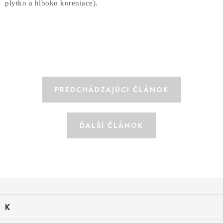
plytko a hlboko koreniace).
PREDCHÁDZAJÚCI ČLÁNOK
ĎALŠÍ ČLÁNOK
Z
á
K
p
a